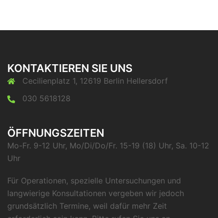
KONTAKTIEREN SIE UNS
Cecilienplatz 1, 12619 Berlin Hellersdorf
030 5618128
ÖFFNUNGSZEITEN
Mo-Fr. 9-12 Uhr, Mo/Di/Do/Fr. 15-19 (18) Uhr, Sa. 10-12
Uhr
Für Operationen, spezielle Untersuchungen und
langwierige Konsultationen vergeben wir jedoch
grundsätzlich Termine, weil dafür mehr Zeit