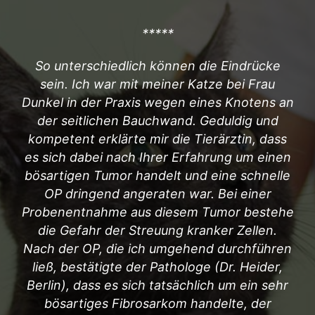
*****
B
So unterschiedlich können die Eindrücke
m
sein. Ich war mit meiner Katze bei Frau
i
Dunkel in der Praxis wegen eines Knotens an
der seitlichen Bauchwand. Geduldig und
kl
kompetent erklärte mir die Tierärztin, dass
P
es sich dabei nach Ihrer Erfahrung um einen
ru
bösartigen Tumor handelt und eine schnelle
im
OP dringend angeraten war. Bei einer
erk
Probenentnahme aus diesem Tumor bestehe
is
die Gefahr der Streuung kranker Zellen.
Mö
Nach der OP, die ich umgehend durchführen
Ich
ließ, bestätigte der Pathologe (Dr. Heider,
Berlin), dass es sich tatsächlich um ein sehr
bösartiges Fibrosarkom handelte, der