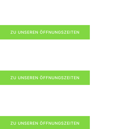
Unsere Praxis
am Cecilienplatz 1 in Berlin Hellersdorf
ZU UNSEREN ÖFFNUNGSZEITEN
Noch Fragen?
Rufen Sie uns an!
ZU UNSEREN ÖFFNUNGSZEITEN
Schmusekater
kommen bei uns wieder auf die Beine
ZU UNSEREN ÖFFNUNGSZEITEN