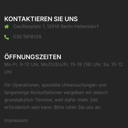
KONTAKTIEREN SIE UNS
Cecilienplatz 1, 12619 Berlin Hellersdorf
030 5618128
ÖFFNUNGSZEITEN
Mo-Fr. 9-12 Uhr, Mo/Di/Do/Fr. 15-19 (18) Uhr, Sa. 10-12
Uhr
Für Operationen, spezielle Untersuchungen und
langwierige Konsultationen vergeben wir jedoch
grundsätzlich Termine, weil dafür mehr Zeit
erforderlich sein kann. Bitte rufen Sie uns an.
Impressum