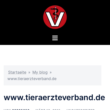
Zum
Inhalt
springen
Menü
umschalten
Startseite
»
My blog
»
www.tieraerzteverband.de
www.tieraerzteverband.de