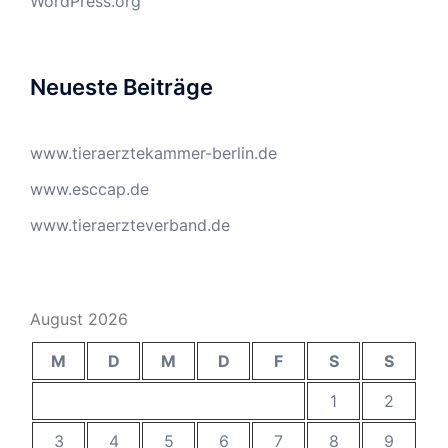
WordPress.org
Neueste Beiträge
www.tieraerztekammer-berlin.de
www.esccap.de
www.tieraerzteverband.de
August 2026
M
D
M
D
F
S
S
1
2
3
4
5
6
7
8
9