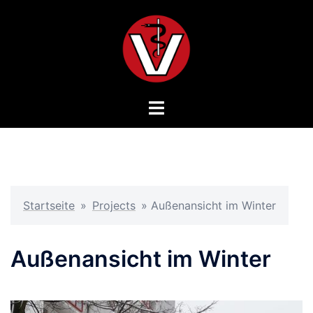
Zum
Inhalt
springen
Menü
umschalten
Startseite
»
Projects
»
Außenansicht im Winter
Außenansicht im Winter