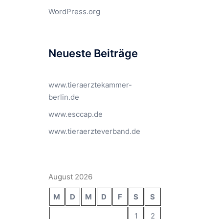
WordPress.org
Neueste Beiträge
www.tieraerztekammer-
berlin.de
www.esccap.de
www.tieraerzteverband.de
August 2026
M
D
M
D
F
S
S
1
2