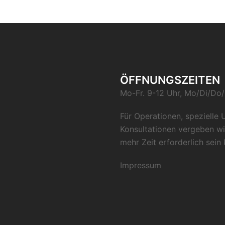
ÖFFNUNGSZEITEN
Mo-Fr. 9-12 Uhr, Mo/Di/Do/F
Für Operationen, spezielle
Konsultationen vergeben wi
mehr Zeit erforderlich sein 
Impressum