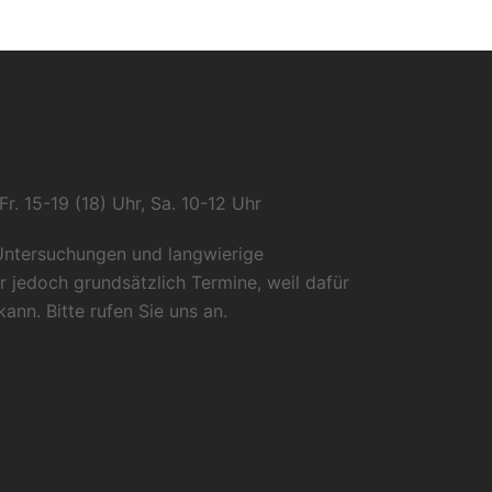
r. 15-19 (18) Uhr, Sa. 10-12 Uhr
 Untersuchungen und langwierige
r jedoch grundsätzlich Termine, weil dafür
kann. Bitte rufen Sie uns an.