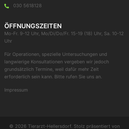
030 5618128
ÖFFNUNGSZEITEN
Mo-Fr. 9-12 Uhr, Mo/Di/Do/Fr. 15-19 (18) Uhr, Sa. 10-12
Uhr
Für Operationen, spezielle Untersuchungen und
langwierige Konsultationen vergeben wir jedoch
grundsätzlich Termine, weil dafür mehr Zeit
erforderlich sein kann. Bitte rufen Sie uns an.
Impressum
© 2026 Tierarzt-Hellersdorf. Stolz präsentiert von