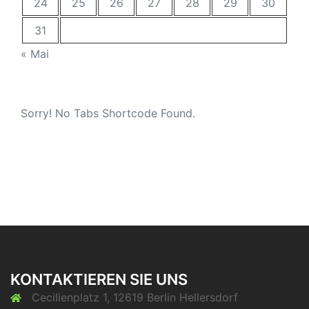
24
25
26
27
28
29
30
31
« Mai
Sorry! No Tabs Shortcode Found.
KONTAKTIEREN SIE UNS
Cecilienplatz 1, 12619 Berlin Hellersdorf